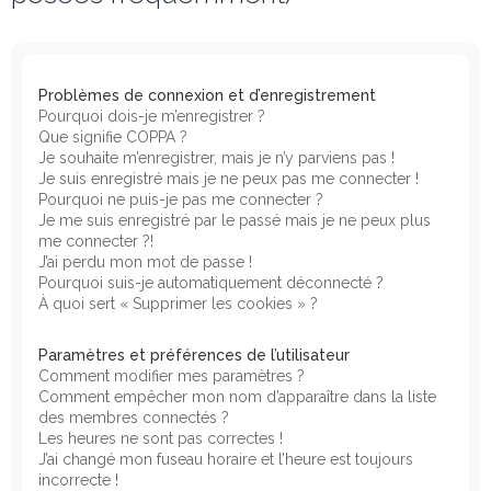
e
r
c
h
Problèmes de connexion et d’enregistrement
Pourquoi dois-je m’enregistrer ?
e
Que signifie COPPA ?
r
Je souhaite m’enregistrer, mais je n’y parviens pas !
Je suis enregistré mais je ne peux pas me connecter !
Pourquoi ne puis-je pas me connecter ?
Je me suis enregistré par le passé mais je ne peux plus
me connecter ?!
J’ai perdu mon mot de passe !
Pourquoi suis-je automatiquement déconnecté ?
À quoi sert « Supprimer les cookies » ?
Paramètres et préférences de l’utilisateur
Comment modifier mes paramètres ?
Comment empêcher mon nom d’apparaître dans la liste
des membres connectés ?
Les heures ne sont pas correctes !
J’ai changé mon fuseau horaire et l’heure est toujours
incorrecte !