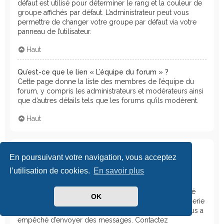
défaut est utilisé pour déterminer le rang et la couleur de
groupe affichés par défaut. L’administrateur peut vous
permettre de changer votre groupe par défaut via votre
panneau de l’utilisateur.
Haut
Qu’est-ce que le lien « L’équipe du forum » ?
Cette page donne la liste des membres de l’équipe du
forum, y compris les administrateurs et modérateurs ainsi
que d’autres détails tels que les forums qu’ils modèrent.
Haut
Messagerie privée
En poursuivant votre navigation, vous acceptez
l’utilisation de cookies.
En savoir plus
Je ne peux pas envoyer de messages privés !
Il y a trois raisons pour cela : vous n’êtes pas enregistré
OK
et/ou connecté, l’administrateur a désactivé la messagerie
privée sur l’ensemble du forum, ou l’administrateur vous a
empêché d’envoyer des messages. Contactez