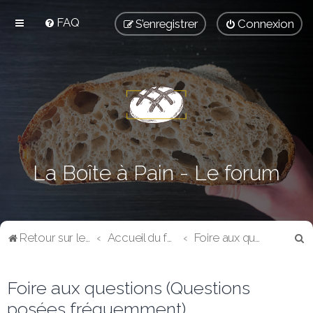
FAQ
S’enregistrer
Connexion
La Boîte à Pain - Le forum
R
Retour sur le blog
Accueil du forum
Foire aux questions (Questions posées fréquemment)
e
c
Foire aux questions (Questions
h
posées fréquemment)