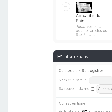
Actualité du
Pain
Posez vos liens
pour les articles du
Site Principal
Informations
Connexion
•
S’enregistrer
Nom d’utilisateur :
Se souvenir de moi
Qui est en ligne
Au total il y a
697
utilisateurs en 