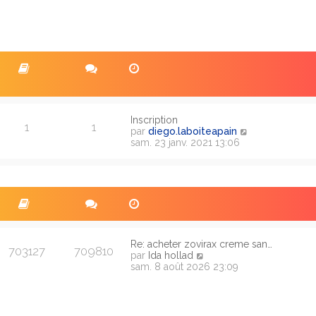
Inscription
1
1
V
par
diego.laboiteapain
o
sam. 23 janv. 2021 13:06
i
r
l
e
d
e
r
n
i
Re: acheter zovirax creme san…
703127
709810
V
e
par
Ida hollad
o
r
sam. 8 août 2026 23:09
i
m
r
e
l
s
e
s