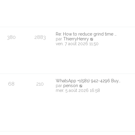
n
i
e
r
m
e
s
Re: How to reduce grind time …
s
380
2883
V
par
ThierryHenry
a
o
ven. 7 août 2026 11:50
g
i
e
r
l
e
d
e
r
WhatsApp +1(581) 942-4296 Buy…
n
68
210
V
par
penson
i
o
mer. 5 août 2026 16:58
e
i
r
r
m
l
e
e
s
d
s
e
a
r
g
n
e
i