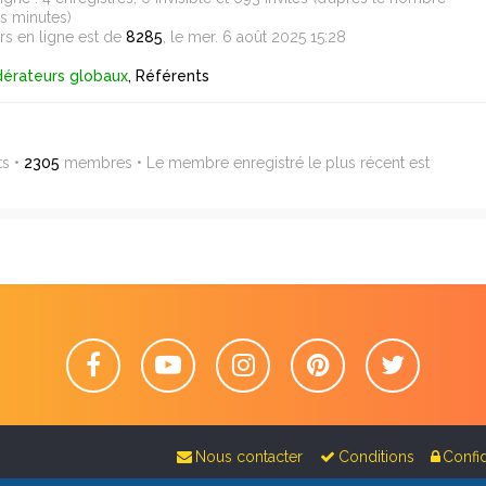
es minutes)
rs en ligne est de
8285
, le mer. 6 août 2025 15:28
érateurs globaux
,
Référents
ts •
2305
membres • Le membre enregistré le plus récent est
Nous contacter
Conditions
Confid