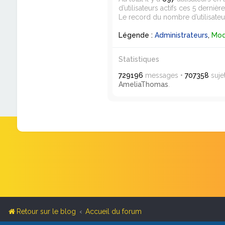
d’utilisateurs actifs ces 5 dernièr
Le record du nombre d’utilisateu
Légende :
Administrateurs
,
Mod
Statistiques
729196
messages •
707358
suje
AmeliaThomas
.
Retour sur le blog
Accueil du forum