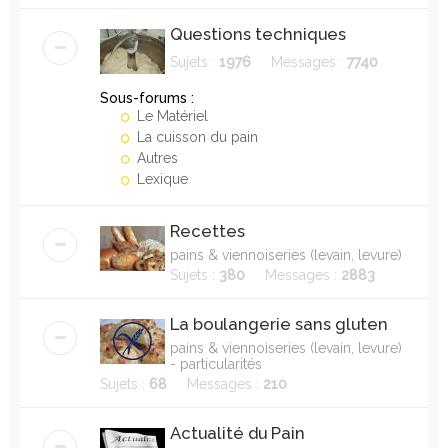
Questions techniques
Sujets :
1976
Messages :
7740
Sous-forums :
Le Matériel
La cuisson du pain
Autres
Lexique
Recettes
pains & viennoiseries (levain, levure)
Sujets :
380
Messages :
2883
La boulangerie sans gluten
pains & viennoiseries (levain, levure)
- particularités
Sujets :
68
Messages :
210
Actualité du Pain