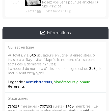
Posez vos liens pour les articles du
Site Principal
Sujets :
55
Messages :
143
Informations
Qui est en ligne
Au total il y a
650
utilisateurs en ligne : 5 enregistrés, 0
invisible et 645 invités (d’après le nombre d’utilisateurs
actifs ces 5 dernières minutes)
Le record du nombre d’utilisateurs en ligne est de
8285
, le
mer. 6 août 2025 15:28
Légende :
Administrateurs
,
Modérateurs globaux
,
Référents
Statistiques
729215
messages •
707363
sujets •
2308
membres • Le
membre enregistré le plus récent est
Harleyoughton
.