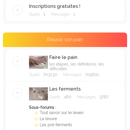
e
Inscriptions gratuites !
r
Sujets :
1
Messages :
1
c
h
e
Réussir son pain
r
Faire le pain
les étapes, les définitions, les
difficultés
Sujets :
703130
Messages :
709821
Les ferments
Sujets :
480
Messages :
3787
Sous-forums :
Tout savoir sur le levain
La levure
Les pré-ferments