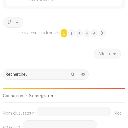
107 résultats trouvés
1
2
3
4
5
Suivante
Aller à
Rechercher
Recherche avancée
Connexion
•
S’enregistrer
Nom d’utilisateur :
Mot
de passe :