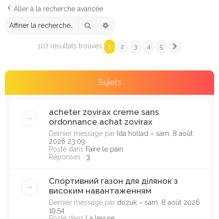
e
Aller à la recherche avancée
r
Rechercher
Recherche avancée
c
h
107 résultats trouvés
1
2
3
4
5
Suivante
e
r
Sujets
acheter zovirax creme sans
ordonnance achat zovirax
Dernier message par
Ida hollad
«
sam. 8 août
2026 23:09
Posté dans
Faire le pain
Réponses :
3
Спортивний газон для ділянок з
високим навантаженням
Dernier message par
dozuk
«
sam. 8 août 2026
19:54
Posté dans
La levure