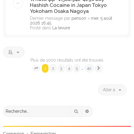
Hashish Cocaine in Japan Tokyo
Yokoham Osaka Nagoya
Dernier message par
penson
«
mer. 5 août
2026 16:45
Posté dans
La levure
Plus de 1000 résultats ont été trouvés
1
…
2
3
4
5
40
Page
1
sur
40
Suivante
Aller à
Rechercher
Recherche avancée
Connexion
•
S’enregistrer