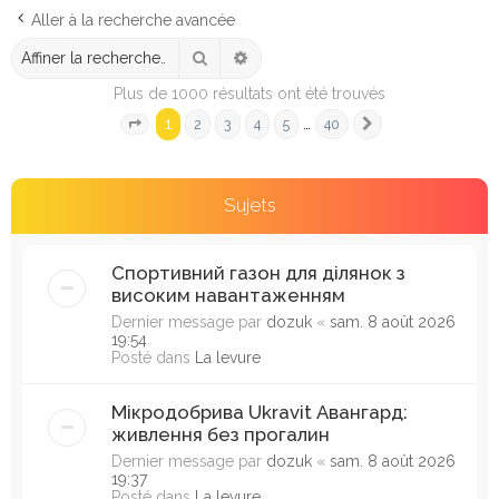
e
Aller à la recherche avancée
r
Rechercher
Recherche avancée
c
Plus de 1000 résultats ont été trouvés
h
1
…
2
3
4
5
40
e
Page
1
sur
40
Suivante
r
Sujets
Спортивний газон для ділянок з
високим навантаженням
Dernier message par
dozuk
«
sam. 8 août 2026
19:54
Posté dans
La levure
Мікродобрива Ukravit Авангард:
живлення без прогалин
Dernier message par
dozuk
«
sam. 8 août 2026
19:37
Posté dans
La levure