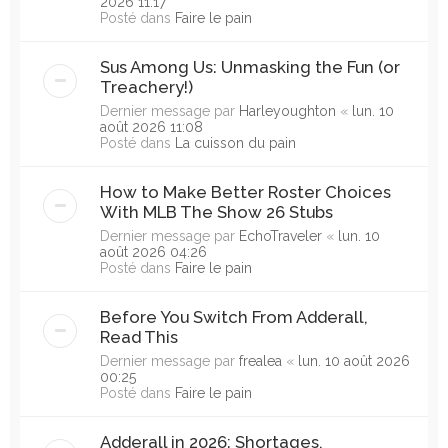
2026 11:17
Posté dans
Faire le pain
Sus Among Us: Unmasking the Fun (or
Treachery!)
Dernier message par
Harleyoughton
«
lun. 10
août 2026 11:08
Posté dans
La cuisson du pain
How to Make Better Roster Choices
With MLB The Show 26 Stubs
Dernier message par
EchoTraveler
«
lun. 10
août 2026 04:26
Posté dans
Faire le pain
Before You Switch From Adderall,
Read This
Dernier message par
frealea
«
lun. 10 août 2026
00:25
Posté dans
Faire le pain
Adderall in 2026: Shortages,