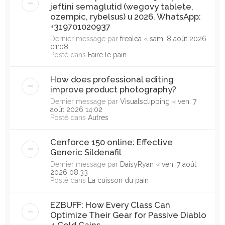
jeftini semaglutid (wegovy tablete,
ozempic, rybelsus) u 2026. WhatsApp:
+319701020937
Dernier message par
frealea
«
sam. 8 août 2026
01:08
Posté dans
Faire le pain
How does professional editing
improve product photography?
Dernier message par
Visualsclipping
«
ven. 7
août 2026 14:02
Posté dans
Autres
Cenforce 150 online: Effective
Generic Sildenafil
Dernier message par
DaisyRyan
«
ven. 7 août
2026 08:33
Posté dans
La cuisson du pain
EZBUFF: How Every Class Can
Optimize Their Gear for Passive Diablo
4 Gold Gains