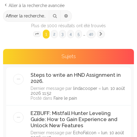
e
Aller à la recherche avancée
r
Rechercher
Recherche avancée
c
Plus de 1000 résultats ont été trouvés
h
1
…
2
3
4
5
40
e
Page
1
sur
40
Suivante
r
Sujets
Steps to write an HND Assignment in
2026.
Dernier message par
lindacooper
«
lun. 10 août
2026 11:52
Posté dans
Faire le pain
EZBUFF: Mistfall Hunter Leveling
Guide: How to Gain Experience and
Unlock New Features
Dernier message par
EchoFalcon
«
lun. 10 août