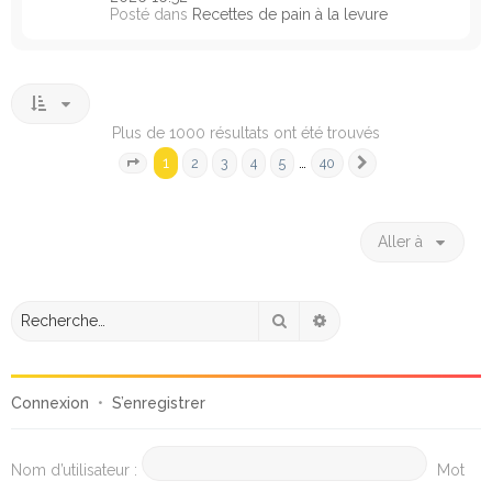
Posté dans
Recettes de pain à la levure
Plus de 1000 résultats ont été trouvés
1
…
2
3
4
5
40
Page
1
sur
40
Suivante
Aller à
Rechercher
Recherche avancée
Connexion
•
S’enregistrer
Nom d’utilisateur :
Mot