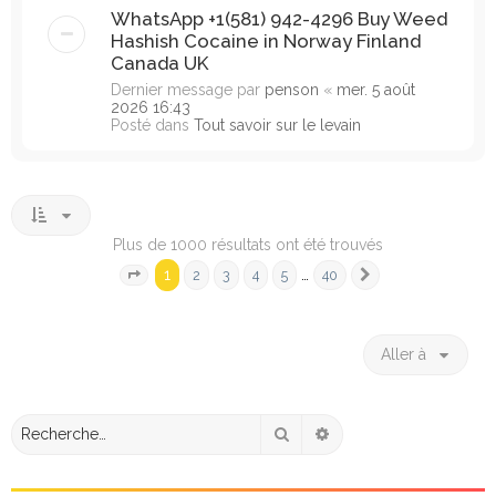
WhatsApp +1(581) 942-4296 Buy Weed
Hashish Cocaine in Norway Finland
Canada UK
Dernier message par
penson
«
mer. 5 août
2026 16:43
Posté dans
Tout savoir sur le levain
Plus de 1000 résultats ont été trouvés
1
…
2
3
4
5
40
Page
1
sur
40
Suivante
Aller à
Rechercher
Recherche avancée