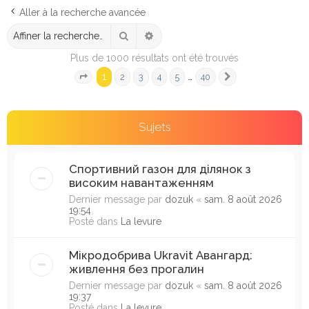
e
Aller à la recherche avancée
r
Rechercher
Recherche avancée
c
Plus de 1000 résultats ont été trouvés
h
1
…
2
3
4
5
40
e
Page
1
sur
40
Suivante
r
Sujets
Спортивний газон для ділянок з
високим навантаженням
Dernier message par
dozuk
«
sam. 8 août 2026
19:54
Posté dans
La levure
Мікродобрива Ukravit Авангард:
живлення без прогалин
Dernier message par
dozuk
«
sam. 8 août 2026
19:37
Posté dans
La levure