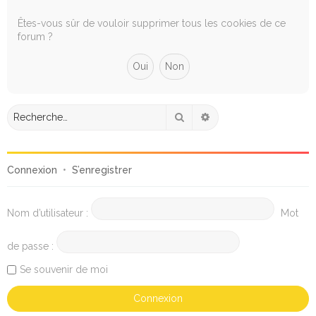
e
r
Êtes-vous sûr de vouloir supprimer tous les cookies de ce
forum ?
c
h
e
r
Rechercher
Recherche avancée
Connexion
•
S’enregistrer
Nom d’utilisateur :
Mot
de passe :
Se souvenir de moi