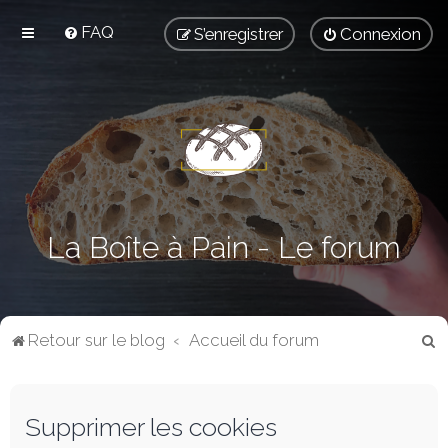
FAQ
S’enregistrer
Connexion
La Boîte à Pain - Le forum
R
Retour sur le blog
Accueil du forum
e
c
Supprimer les cookies
h