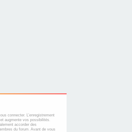
vous connecter. L’enregistrement
et augmente vos possibilités.
galement accorder des
membres du forum. Avant de vous