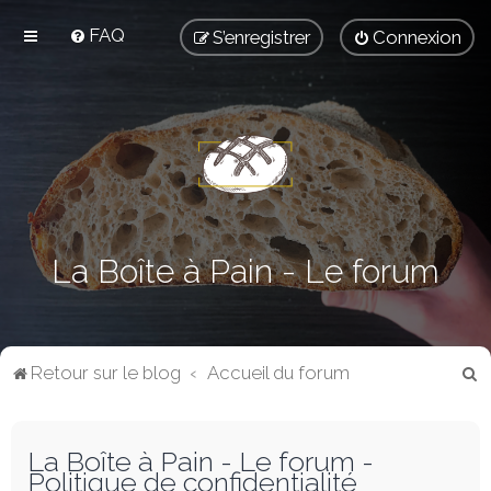
FAQ
S’enregistrer
Connexion
La Boîte à Pain - Le forum
R
Retour sur le blog
Accueil du forum
e
c
La Boîte à Pain - Le forum -
h
Politique de confidentialité