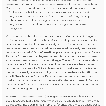
récupérer l’information que vous nous envoyez et que nous collectons.
Ceci peut être, et n’est pas limité à : la publication de message en tant
qu’utilisateur invité (désignée ci-après par « messages invités »),
l’enregistrement sur « La Boîte à Pain - Le forum » (désignée ici par
« votre compte ») et les messages que vous envoyez après
l’enregistrement et lors d’une connexion (désignés ici par « vos
messages »).
Votre compte contiendra au minimum un identifiant unique (désigné ci-
après par « votre nom d’utilisateur »), un mot de passe personnel utilisé
pour la connexion à votre compte (désigné ci-après par « votre mot de
passe »), et une adresse courriel personnelle valide (désignée ci-après
par « votre courriel »). Vos informations pour votre compte sur « La Boîte à
Pain - Le forum » sont protégées par les lois de protection des données
applicables dans le pays qui nous héberge. Toute information en-dehors
de votre nom d’utilisateur, de votre mot de passe et de votre adresse
courriel requise par « La Boîte à Pain - Le forum » durant la procédure
d’enregistrement, qu’elle soit obligatoire ou non, reste à la discrétion de
« La Boîte à Pain - Le forum ». Dans tous les cas, vous pouvez choisir
quelle information de votre compte sera affichée publiquement. De plus,
dans votre profil, vous pouvez souscrire ou non à l’envoi automatique de
courriel par le logiciel phpBB.
Votre mot de passe est crypté (hashage à sens unique) afin qu’il soit
sécurisé. Cependant, il est recommandé de ne pas utiliser le même mot
de passe sur plusieurs sites Internet différents. Votre mot de passe est le