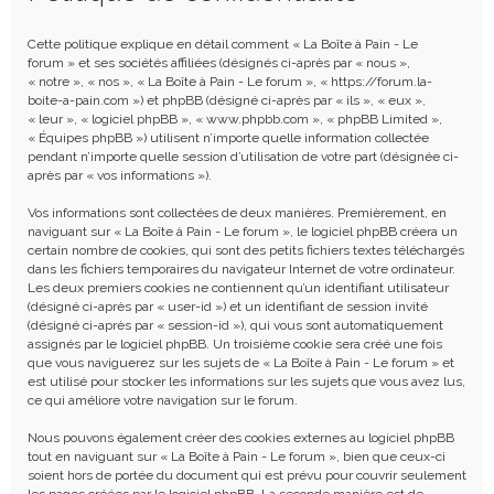
e
r
Cette politique explique en détail comment « La Boîte à Pain - Le
c
forum » et ses sociétés affiliées (désignés ci-après par « nous »,
« notre », « nos », « La Boîte à Pain - Le forum », « https://forum.la-
h
boite-a-pain.com ») et phpBB (désigné ci-après par « ils », « eux »,
« leur », « logiciel phpBB », « www.phpbb.com », « phpBB Limited »,
e
« Équipes phpBB ») utilisent n’importe quelle information collectée
r
pendant n’importe quelle session d’utilisation de votre part (désignée ci-
après par « vos informations »).
Vos informations sont collectées de deux manières. Premièrement, en
naviguant sur « La Boîte à Pain - Le forum », le logiciel phpBB créera un
certain nombre de cookies, qui sont des petits fichiers textes téléchargés
dans les fichiers temporaires du navigateur Internet de votre ordinateur.
Les deux premiers cookies ne contiennent qu’un identifiant utilisateur
(désigné ci-après par « user-id ») et un identifiant de session invité
(désigné ci-après par « session-id »), qui vous sont automatiquement
assignés par le logiciel phpBB. Un troisième cookie sera créé une fois
que vous naviguerez sur les sujets de « La Boîte à Pain - Le forum » et
est utilisé pour stocker les informations sur les sujets que vous avez lus,
ce qui améliore votre navigation sur le forum.
Nous pouvons également créer des cookies externes au logiciel phpBB
tout en naviguant sur « La Boîte à Pain - Le forum », bien que ceux-ci
soient hors de portée du document qui est prévu pour couvrir seulement
les pages créées par le logiciel phpBB. La seconde manière est de