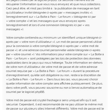
récupérer l’information que vous nous envoyez et que nous collectons.
Ceci peut être, et n’est pas limité à : la publication de message en tant
qu’utilisateur invité (désignée ci-après par « messages invités »),
l’enregistrement sur « La Boîte à Pain - Le forum » (désignée ici par
« votre compte ») et les messages que vous envoyez après
l’enregistrement et lors d’une connexion (désignés ici par « vos
messages »).
Votre compte contiendra au minimum un identifiant unique (désigné ci-
après par « votre nom d’utilisateur »), un mot de passe personnel utilisé
pour la connexion à votre compte (désigné ci-après par « votre mot de
passe »), et une adresse courriel personnelle valide (désignée ci-après
par « votre courriel »). Vos informations pour votre compte sur « La Boîte à
Pain - Le forum » sont protégées par les lois de protection des données
applicables dans le pays qui nous héberge. Toute information en-dehors
de votre nom d’utilisateur, de votre mot de passe et de votre adresse
courriel requise par « La Boîte à Pain - Le forum » durant la procédure
d’enregistrement, qu’elle soit obligatoire ou non, reste à la discrétion de
« La Boîte à Pain - Le forum ». Dans tous les cas, vous pouvez choisir
quelle information de votre compte sera affichée publiquement. De plus,
dans votre profil, vous pouvez souscrire ou non à l’envoi automatique de
courriel par le logiciel phpBB.
Votre mot de passe est crypté (hashage à sens unique) afin qu’il soit
sécurisé. Cependant, il est recommandé de ne pas utiliser le même mot
de passe sur plusieurs sites Internet différents. Votre mot de passe est le