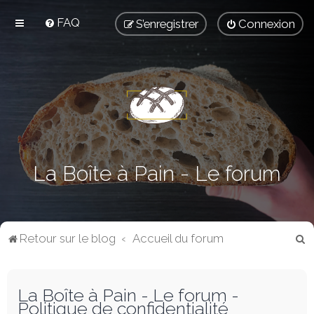
FAQ
S’enregistrer
Connexion
La Boîte à Pain - Le forum
R
Retour sur le blog
Accueil du forum
e
c
La Boîte à Pain - Le forum -
h
Politique de confidentialité