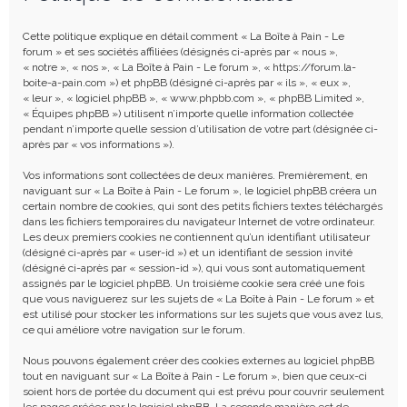
e
r
Cette politique explique en détail comment « La Boîte à Pain - Le
c
forum » et ses sociétés affiliées (désignés ci-après par « nous »,
« notre », « nos », « La Boîte à Pain - Le forum », « https://forum.la-
h
boite-a-pain.com ») et phpBB (désigné ci-après par « ils », « eux »,
« leur », « logiciel phpBB », « www.phpbb.com », « phpBB Limited »,
e
« Équipes phpBB ») utilisent n’importe quelle information collectée
r
pendant n’importe quelle session d’utilisation de votre part (désignée ci-
après par « vos informations »).
Vos informations sont collectées de deux manières. Premièrement, en
naviguant sur « La Boîte à Pain - Le forum », le logiciel phpBB créera un
certain nombre de cookies, qui sont des petits fichiers textes téléchargés
dans les fichiers temporaires du navigateur Internet de votre ordinateur.
Les deux premiers cookies ne contiennent qu’un identifiant utilisateur
(désigné ci-après par « user-id ») et un identifiant de session invité
(désigné ci-après par « session-id »), qui vous sont automatiquement
assignés par le logiciel phpBB. Un troisième cookie sera créé une fois
que vous naviguerez sur les sujets de « La Boîte à Pain - Le forum » et
est utilisé pour stocker les informations sur les sujets que vous avez lus,
ce qui améliore votre navigation sur le forum.
Nous pouvons également créer des cookies externes au logiciel phpBB
tout en naviguant sur « La Boîte à Pain - Le forum », bien que ceux-ci
soient hors de portée du document qui est prévu pour couvrir seulement
les pages créées par le logiciel phpBB. La seconde manière est de