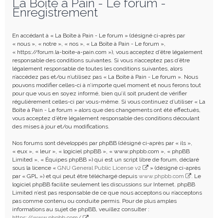
La Boîte à Pain - Le forum -
e
Enregistrement
r
c
En accédant à « La Boîte à Pain - Le forum » (désigné ci-après par
h
« nous », « notre », « nos », « La Boîte à Pain - Le forum »,
« https://forum.la-boite-a-pain.com »), vous acceptez d’être légalement
e
responsable des conditions suivantes. Si vous n’acceptez pas d’être
r
légalement responsable de toutes les conditions suivantes, alors
n’accédez pas et/ou n’utilisez pas « La Boîte à Pain - Le forum ». Nous
pouvons modifier celles-ci à n’importe quel moment et nous ferons tout
pour que vous en soyez informé, bien qu’il soit prudent de vérifier
régulièrement celles-ci par vous-même. Si vous continuez d’utiliser « La
Boîte à Pain - Le forum » alors que des changements ont été effectués,
vous acceptez d’être légalement responsable des conditions découlant
des mises à jour et/ou modifications.
Nos forums sont développés par phpBB (désigné ci-après par « ils »,
« eux », « leur », « logiciel phpBB », « www.phpbb.com », « phpBB
Limited », « Équipes phpBB ») qui est un script libre de forum, déclaré
sous la licence «
GNU General Public License v2
» (désigné ci-après
par « GPL ») et qui peut être téléchargé depuis
www.phpbb.com
. Le
logiciel phpBB facilite seulement les discussions sur Internet. phpBB
Limited n’est pas responsable de ce que nous acceptons ou n’acceptons
pas comme contenu ou conduite permis. Pour de plus amples
informations au sujet de phpBB, veuillez consulter :
https://www.phpbb.com/
.