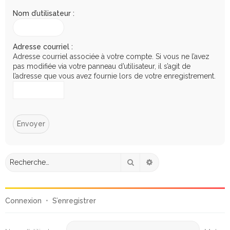
e
Nom d’utilisateur :
r
c
h
Adresse courriel :
Adresse courriel associée à votre compte. Si vous ne l’avez
e
pas modifiée via votre panneau d’utilisateur, il s’agit de
r
l’adresse que vous avez fournie lors de votre enregistrement.
Rechercher
Recherche avancée
Connexion
•
S’enregistrer