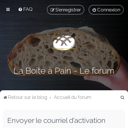
FAQ
S’enregistrer
Connexion
La Boîte à Pain - Le forum
R
Retour sur le blog
Accueil du forum
e
c
Envoyer le courriel d’activation
h