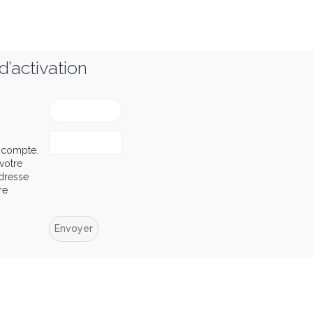
d’activation
e compte.
 votre
’adresse
re