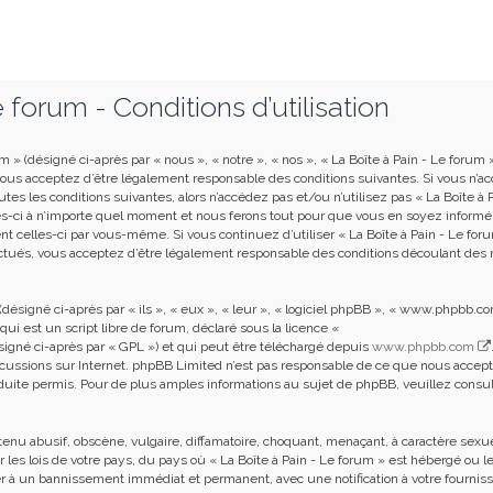
 forum - Conditions d’utilisation
m » (désigné ci-après par « nous », « notre », « nos », « La Boîte à Pain - Le forum 
 vous acceptez d’être légalement responsable des conditions suivantes. Si vous n’a
es les conditions suivantes, alors n’accédez pas et/ou n’utilisez pas « La Boîte à P
s-ci à n’importe quel moment et nous ferons tout pour que vous en soyez informé
ent celles-ci par vous-même. Si vous continuez d’utiliser « La Boîte à Pain - Le for
ctués, vous acceptez d’être légalement responsable des conditions découlant des 
ésigné ci-après par « ils », « eux », « leur », « logiciel phpBB », « www.phpbb.co
i est un script libre de forum, déclaré sous la licence «
signé ci-après par « GPL ») et qui peut être téléchargé depuis
www.phpbb.com
iscussions sur Internet. phpBB Limited n’est pas responsable de ce que nous accep
ite permis. Pour de plus amples informations au sujet de phpBB, veuillez consult
enu abusif, obscène, vulgaire, diffamatoire, choquant, menaçant, à caractère sexu
les lois de votre pays, du pays où « La Boîte à Pain - Le forum » est hébergé ou le
er à un bannissement immédiat et permanent, avec une notification à votre fournis