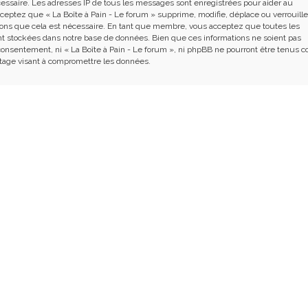
cessaire. Les adresses IP de tous les messages sont enregistrées pour aider au
ceptez que « La Boîte à Pain - Le forum » supprime, modifie, déplace ou verrouille
mons que cela est nécessaire. En tant que membre, vous acceptez que toutes les
nt stockées dans notre base de données. Bien que ces informations ne soient pas
e consentement, ni « La Boîte à Pain - Le forum », ni phpBB ne pourront être tenus
atage visant à compromettre les données.