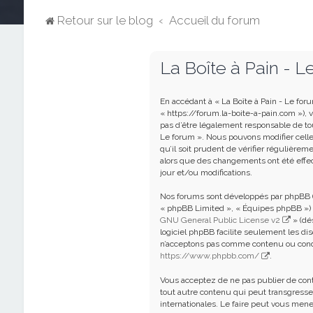
Retour sur le blog
Accueil du forum
La Boîte à Pain - Le
En accédant à « La Boîte à Pain - Le foru
« https://forum.la-boite-a-pain.com »),
pas d’être légalement responsable de tout
Le forum ». Nous pouvons modifier celle
qu’il soit prudent de vérifier régulièrem
alors que des changements ont été effe
jour et/ou modifications.
Nos forums sont développés par phpBB (d
« phpBB Limited », « Équipes phpBB ») qu
GNU General Public License v2
» (dé
logiciel phpBB facilite seulement les d
n’acceptons pas comme contenu ou condu
https://www.phpbb.com/
.
Vous acceptez de ne pas publier de cont
tout autre contenu qui peut transgresser 
internationales. Le faire peut vous men