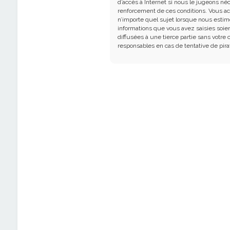
d’accès à Internet si nous le jugeons né
renforcement de ces conditions. Vous ac
n’importe quel sujet lorsque nous esti
informations que vous avez saisies soie
diffusées à une tierce partie sans votr
responsables en cas de tentative de pir