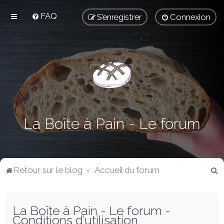
FAQ
S’enregistrer
Connexion
La Boîte à Pain - Le forum
R
Retour sur le blog
Accueil du forum
e
c
La Boîte à Pain - Le forum -
h
Conditions d’utilisation