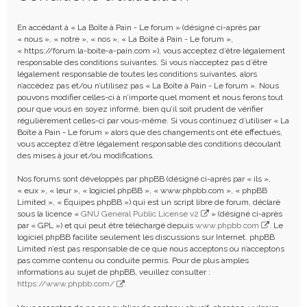
e
r
En accédant à « La Boîte à Pain - Le forum » (désigné ci-après par
c
« nous », « notre », « nos », « La Boîte à Pain - Le forum »,
« https://forum.la-boite-a-pain.com »), vous acceptez d’être légalement
h
responsable des conditions suivantes. Si vous n’acceptez pas d’être
légalement responsable de toutes les conditions suivantes, alors
e
n’accédez pas et/ou n’utilisez pas « La Boîte à Pain - Le forum ». Nous
r
pouvons modifier celles-ci à n’importe quel moment et nous ferons tout
pour que vous en soyez informé, bien qu’il soit prudent de vérifier
régulièrement celles-ci par vous-même. Si vous continuez d’utiliser « La
Boîte à Pain - Le forum » alors que des changements ont été effectués,
vous acceptez d’être légalement responsable des conditions découlant
des mises à jour et/ou modifications.
Nos forums sont développés par phpBB (désigné ci-après par « ils »,
« eux », « leur », « logiciel phpBB », « www.phpbb.com », « phpBB
Limited », « Équipes phpBB ») qui est un script libre de forum, déclaré
sous la licence «
GNU General Public License v2
» (désigné ci-après
par « GPL ») et qui peut être téléchargé depuis
www.phpbb.com
. Le
logiciel phpBB facilite seulement les discussions sur Internet. phpBB
Limited n’est pas responsable de ce que nous acceptons ou n’acceptons
pas comme contenu ou conduite permis. Pour de plus amples
informations au sujet de phpBB, veuillez consulter :
https://www.phpbb.com/
.