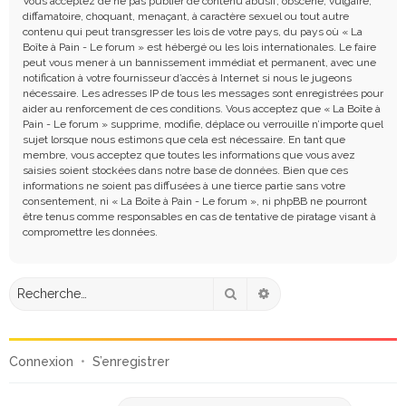
Vous acceptez de ne pas publier de contenu abusif, obscène, vulgaire,
diffamatoire, choquant, menaçant, à caractère sexuel ou tout autre
contenu qui peut transgresser les lois de votre pays, du pays où « La
Boîte à Pain - Le forum » est hébergé ou les lois internationales. Le faire
peut vous mener à un bannissement immédiat et permanent, avec une
notification à votre fournisseur d’accès à Internet si nous le jugeons
nécessaire. Les adresses IP de tous les messages sont enregistrées pour
aider au renforcement de ces conditions. Vous acceptez que « La Boîte à
Pain - Le forum » supprime, modifie, déplace ou verrouille n’importe quel
sujet lorsque nous estimons que cela est nécessaire. En tant que
membre, vous acceptez que toutes les informations que vous avez
saisies soient stockées dans notre base de données. Bien que ces
informations ne soient pas diffusées à une tierce partie sans votre
consentement, ni « La Boîte à Pain - Le forum », ni phpBB ne pourront
être tenus comme responsables en cas de tentative de piratage visant à
compromettre les données.
Rechercher
Recherche avancée
Connexion
•
S’enregistrer