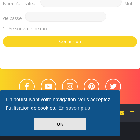
Nom d’utilisateur :
Mot
de passe :
Se souvenir de moi
En poursuivant votre navigation, vous acceptez
l’utilisation de cookies.
En savoir plus
Retour sur le blog
Accueil du forum
OK
Powered by
phpBB
™
• Design by
PlanetStyles
Traduit par
phpBB-fr.com