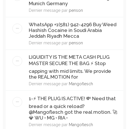
Munich Germany
Dernier message par
penson
WhatsApp +1(581) 942-4296 Buy Weed
Hashish Cocaine in Soudi Arabia
Jeddah Riyadh Mecca
Dernier message par
penson
LIQUIDITY IS THE META CASH PLUG
MASTER SECURE THE BAG ⚡️ ​Stop
capping with mid limits. We provide
the REAL MOTION for
Dernier message par
Mangoflesch
1-​⚡️ THE PLUG IS ACTIVE! 💸 Need that
bread or a quick reload?
@Mangoflesch got the real motion. 🚀
​💎 WU • MG • RIA •
Dernier message par
Mangoflesch