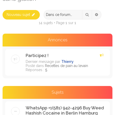
e
r
Rechercher
Recherch
Nouveau sujet
c
h
14 sujets • Page
1
sur
1
e
r
Annonces
Participez !
Dernier message par
Thierry
Posté dans
Recettes de pain au levain
Réponses :
5
Sujets
WhatsApp +1(581) 942-4296 Buy Weed
Hashish Cocaine in Berlin Hamburg