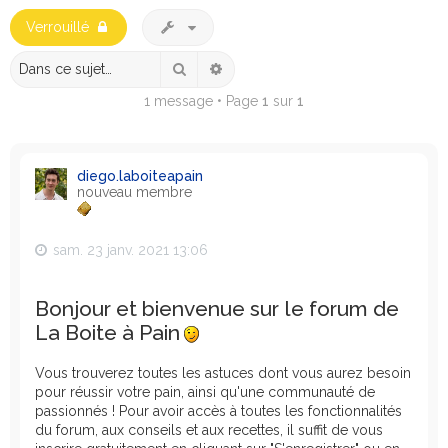
e
Verrouillé
r
c
Rechercher
Recherche avancée
h
1 message • Page
1
sur
1
e
r
diego.laboiteapain
nouveau membre
sam. 23 janv. 2021 13:06
Bonjour et bienvenue sur le forum de
La Boite à Pain
Vous trouverez toutes les astuces dont vous aurez besoin
pour réussir votre pain, ainsi qu'une communauté de
passionnés ! Pour avoir accès à toutes les fonctionnalités
du forum, aux conseils et aux recettes, il suffit de vous