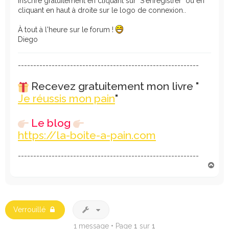
inscrire gratuitement en cliquant sur "S'enregistrer" ou en
cliquant en haut à droite sur le logo de connexion..
À tout à l'heure sur le forum !
Diego
-----------------------------------------------------------
Recevez gratuitement mon livre "
Je réussis mon pain
"
Le blog
https://la-boite-a-pain.com
-----------------------------------------------------------
H
a
u
t
Verrouillé
1 message • Page
1
sur
1